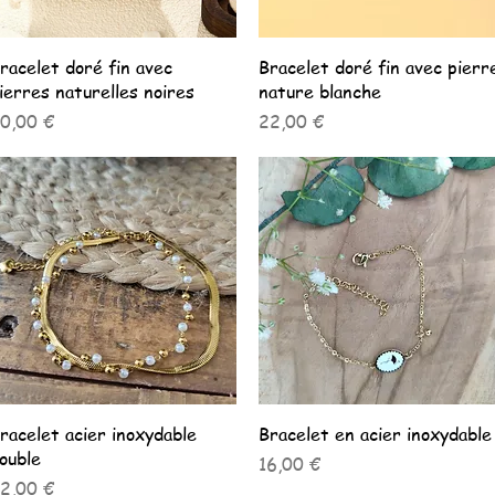
Aperçu rapide
Aperçu rapide
racelet doré fin avec
Bracelet doré fin avec pierr
ierres naturelles noires
nature blanche
rix
Prix
0,00 €
22,00 €
Aperçu rapide
Aperçu rapide
racelet acier inoxydable
Bracelet en acier inoxydable
ouble
Prix
16,00 €
rix
2,00 €