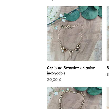
Aperçu rapide
Copie de Bracelet en acier
B
inoxydable
P
1
Prix
20,00 €