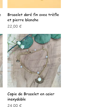
Aperçu rapide
e
Bracelet doré fin avec trèfle
et pierre blanche
Prix
22,00 €
Aperçu rapide
Copie de Bracelet en acier
inoxydable
Prix
24,00 €