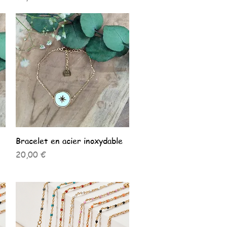
Aperçu rapide
Bracelet en acier inoxydable
Prix
20,00 €