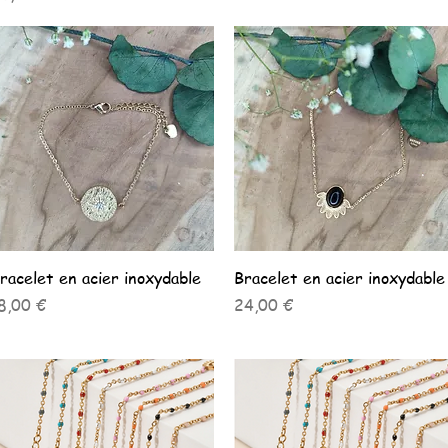
Aperçu rapide
Aperçu rapide
racelet en acier inoxydable
Bracelet en acier inoxydable
rix
Prix
8,00 €
24,00 €