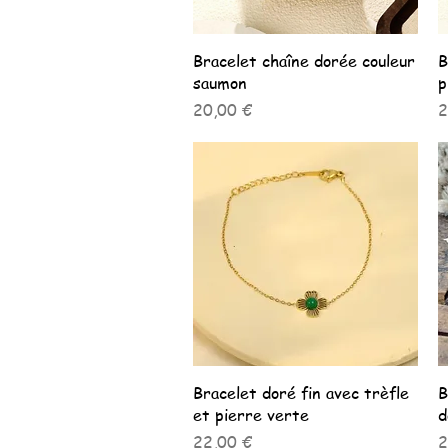
Aperçu rapide
Bracelet chaîne dorée couleur
B
saumon
p
Prix
P
20,00 €
2
Aperçu rapide
Bracelet doré fin avec trèfle
B
et pierre verte
d
Prix
P
22,00 €
2