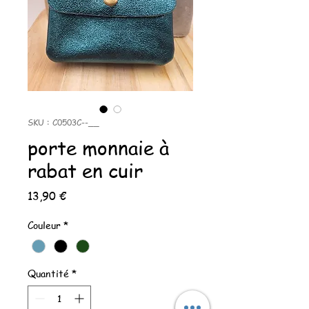
SKU : C0503C--__
porte monnaie à
rabat en cuir
Prix
13,90 €
Couleur
*
Quantité
*