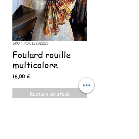
SKU : FOU12202225
Foulard rouille
multicolore
Prix
16,00 €
Rupture de stock
Foulard rectangle . Composition
: 100% coton
Taille 90 x 180 cm