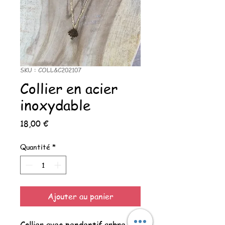
SKU : COLL&C202107
Collier en acier
inoxydable
Prix
18,00 €
Quantité
*
Ajouter au panier
Collier avec pendentif arbre de