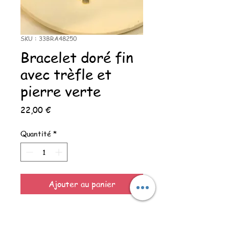
SKU : 33BRA48250
Bracelet doré fin
avec trèfle et
pierre verte
Prix
22,00 €
Quantité
*
Ajouter au panier
Bracelet doré fin avec trèfle et
pierre verte.