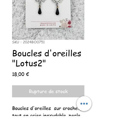
SKU : 2024BO0751
Boucles d'oreilles
"Lotus2"
Prix
18,00 €
Rupture de stock
Boucles d'oreilles sur crochet,
tout en acier inoxydable, perle
recouverte de papier résiné et
pendentif en émaille