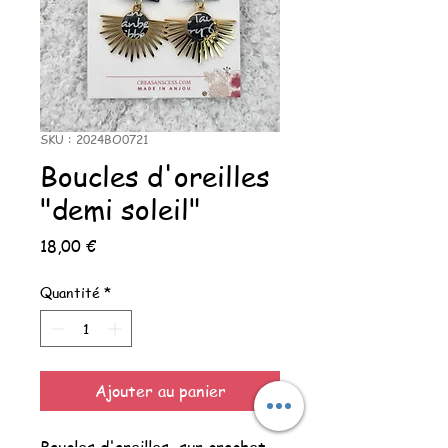
SKU : 2024BO0721
Boucles d'oreilles
"demi soleil"
Prix
18,00 €
Quantité
*
Ajouter au panier
Boucles d'oreilles sur crochet,