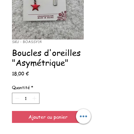
SKU : BOASSY14
Boucles d'oreilles
"Asymétrique"
Prix
18,00 €
Quantité
*
Ajouter au panier
Boucles d oreilles "symétrique"